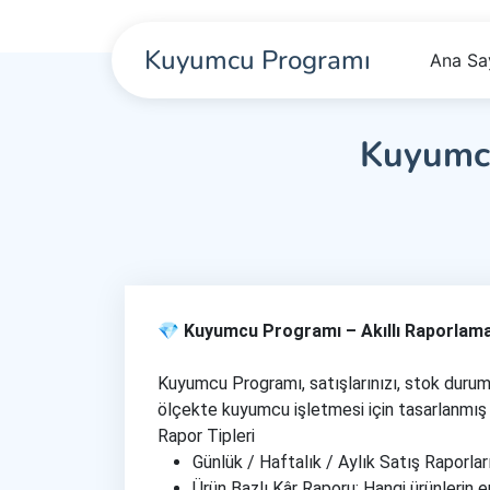
Kuyumcu Programı
Ana Sa
Kuyumcu
💎 Kuyumcu Programı – Akıllı Raporlam
Kuyumcu Programı, satışlarınızı, stok durumun
ölçekte kuyumcu işletmesi için tasarlanmış b
Rapor Tipleri
Günlük / Haftalık / Aylık Satış Raporla
Ürün Bazlı Kâr Raporu: Hangi ürünlerin e