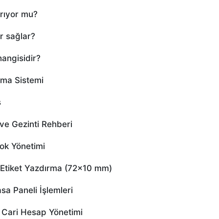
rıyor mu?
r sağlar?
angisidir?
ama Sistemi
ş
e Gezinti Rehberi
ok Yönetimi
tiket Yazdırma (72×10 mm)
a Paneli İşlemleri
Cari Hesap Yönetimi