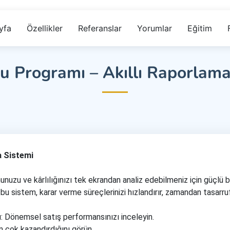
yfa
Özellikler
Referanslar
Yorumlar
Eğitim
 Programı – Akıllı Raporlama
a Sistemi
uzu ve kârlılığınızı tek ekrandan analiz edebilmeniz için güçlü bi
u sistem, karar verme süreçlerinizi hızlandırır, zamandan tasarru
rı: Dönemsel satış performansınızı inceleyin.
n çok kazandırdığını görün.