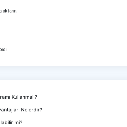
 aktarın.
pısı
amı Kullanmalı?
ntajları Nelerdir?
abilir mi?