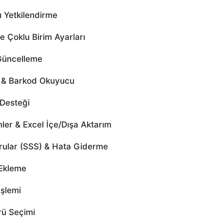
 Yetkilendirme
 Çoklu Birim Ayarları
Güncelleme
ı & Barkod Okuyucu
Desteği
er & Excel İçe/Dışa Aktarım
rular (SSS) & Hata Giderme
Ekleme
şlemi
ü Seçimi